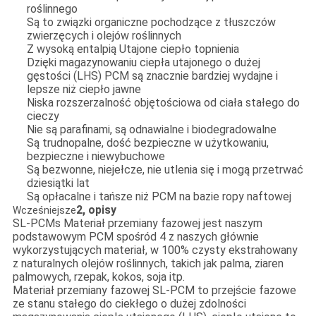
roślinnego
Są to związki organiczne pochodzące z tłuszczów
zwierzęcych i olejów roślinnych
Z wysoką entalpią Utajone ciepło topnienia
Dzięki magazynowaniu ciepła utajonego o dużej
gęstości (LHS) PCM są znacznie bardziej wydajne i
lepsze niż ciepło jawne
Niska rozszerzalność objętościowa od ciała stałego do
cieczy
Nie są parafinami, są odnawialne i biodegradowalne
Są trudnopalne, dość bezpieczne w użytkowaniu,
bezpieczne i niewybuchowe
Są bezwonne, niejełcze, nie utlenia się i mogą przetrwać
dziesiątki lat
Są opłacalne i tańsze niż PCM na bazie ropy naftowej
2, opisy
Wcześniejsze
SL-PCMs Materiał przemiany fazowej jest naszym
podstawowym PCM spośród 4 z naszych głównie
wykorzystujących materiał, w 100% czysty ekstrahowany
z naturalnych olejów roślinnych, takich jak palma, ziaren
palmowych, rzepak, kokos, soja itp.
Materiał przemiany fazowej SL-PCM to przejście fazowe
ze stanu stałego do ciekłego o dużej zdolności