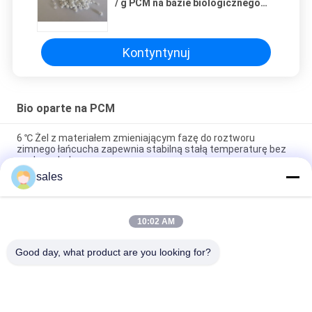
/ g PCM na bazie biologicznego
magazynowania ciepła utajonego
Kontyntynuj
Bio oparte na PCM
6 ℃ Żel z materiałem zmieniającym fazę do roztworu
zimnego łańcucha zapewnia stabilną stałą temperaturę bez
suchego lodu
sales
Organiczny termoregulowany materiał zmiennofazowy oparty
na biotechnologii o wysokiej pojemności cieplnej
10:02 AM
SL-PCMs Pure Nature Organiczny bio materiał
zmiennofazowy na bazie bio
Good day, what product are you looking for?
popularne kategorie
Wszystko