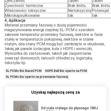
Zjełczałość
Żaden
Żaden
Żywotność termiczna
Brak limitu
Brak limitu
Właściwości toksyczne
Nietoksyczny
Potencjał
Mikrokapsułkowanie
tak
tak
4, Aplikacje
Materiał przemiany fazowej o dużej pojemności
magazynowania energii cieplnej SL-PCM o szerokim
zakresie temperatur przemiany fazowej, niektóre w fazie
stałej w temperaturze pokojowej, niektóre w stanie
stałym, oba stany PCM mogą być zamknięte w obudowie,
takiej jak panele izolacyjne, kula z HDPE i woreczki,
Wyściółka do zastosowań, takich jak zaopatrzenie
zwierząt domowych, łańcuch chłodniczy, logistyka,
tekstylia itp
SL PCMs Bio Based PCM
HDPE Ball Bio oparte na PCM
SL PCMs bio oparte na przemianie fazowej
Uzyskaj najlepszą cenę za
Od ciała stałego do płynnego 180J