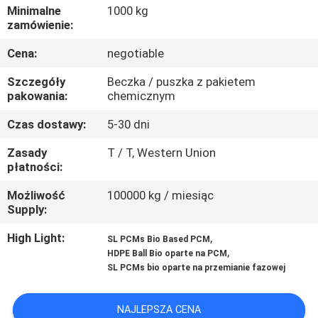
KONTROLA
Minimalne
1000 kg
zamówienie:
JAKOŚCI
Cena:
negotiable
SKONTAKTUJ
Szczegóły
Beczka / puszka z pakietem
pakowania:
chemicznym
SIĘ
Z
Czas dostawy:
5-30 dni
NAMI
Zasady
T / T, Western Union
płatności:
AKTUALNOŚCI
Możliwość
100000 kg / miesiąc
Supply:
High Light:
,
PRZYPADKI
SL PCMs Bio Based PCM
,
HDPE Ball Bio oparte na PCM
SL PCMs bio oparte na przemianie fazowej
SITEMAP
NAJLEPSZA CENA