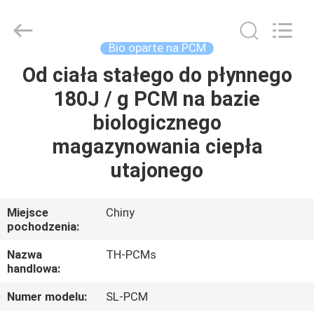
Ningbo
Thermal
New
energy
Technology
Bio oparte na PCM
co.,ltd.
All
Rights
Od ciała stałego do płynnego
DOM
Reserved.
180J / g PCM na bazie
PRODUKTY
biologicznego
magazynowania ciepła
O
utajonego
NAS
Miejsce
Chiny
pochodzenia:
WYCIECZKA
PO
Nazwa
TH-PCMs
handlowa:
FABRYCE
Numer modelu:
SL-PCM