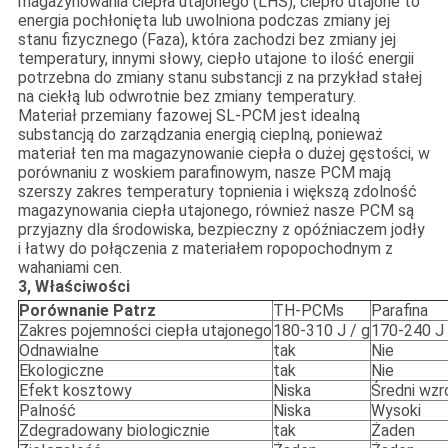
magazynowania ciepła utajonego (LHS), ciepło utajone to
energia pochłonięta lub uwolniona podczas zmiany jej
stanu fizycznego (Faza), która zachodzi bez zmiany jej
temperatury, innymi słowy, ciepło utajone to ilość energii
potrzebna do zmiany stanu substancji z na przykład stałej
na ciekłą lub odwrotnie bez zmiany temperatury.
Materiał przemiany fazowej SL-PCM jest idealną
substancją do zarządzania energią cieplną, ponieważ
materiał ten ma magazynowanie ciepła o dużej gęstości, w
porównaniu z woskiem parafinowym, nasze PCM mają
szerszy zakres temperatury topnienia i większą zdolność
magazynowania ciepła utajonego, również nasze PCM są
przyjazny dla środowiska, bezpieczny z opóźniaczem jodły
i łatwy do połączenia z materiałem ropopochodnym z
wahaniami cen.
3, Właściwości
Porównanie Patrz
TH-PCMs
Parafina
Zakres pojemności ciepła utajonego
180-310 J / g
170-240 J 
Odnawialne
tak
Nie
Ekologiczne
tak
Nie
Efekt kosztowy
Niska
Średni wzr
Palność
Niska
Wysoki
Zdegradowany biologicznie
tak
Żaden