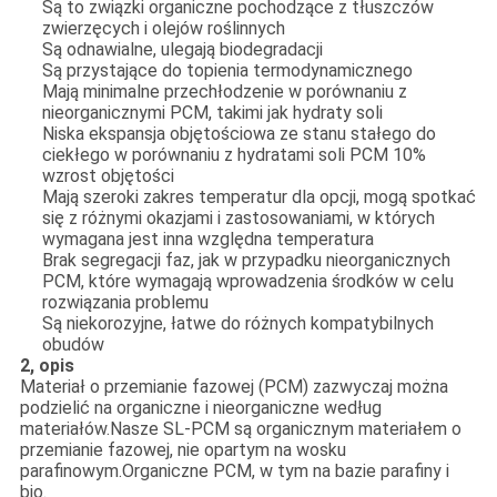
Są to związki organiczne pochodzące z tłuszczów
zwierzęcych i olejów roślinnych
Są odnawialne, ulegają biodegradacji
Są przystające do topienia termodynamicznego
Mają minimalne przechłodzenie w porównaniu z
nieorganicznymi PCM, takimi jak hydraty soli
Niska ekspansja objętościowa ze stanu stałego do
ciekłego w porównaniu z hydratami soli PCM 10%
wzrost objętości
Mają szeroki zakres temperatur dla opcji, mogą spotkać
się z różnymi okazjami i zastosowaniami, w których
wymagana jest inna względna temperatura
Brak segregacji faz, jak w przypadku nieorganicznych
PCM, które wymagają wprowadzenia środków w celu
rozwiązania problemu
Są niekorozyjne, łatwe do różnych kompatybilnych
obudów
2, opis
Materiał o przemianie fazowej (PCM) zazwyczaj można
podzielić na organiczne i nieorganiczne według
materiałów.Nasze SL-PCM są organicznym materiałem o
przemianie fazowej, nie opartym na wosku
parafinowym.Organiczne PCM, w tym na bazie parafiny i
bio.