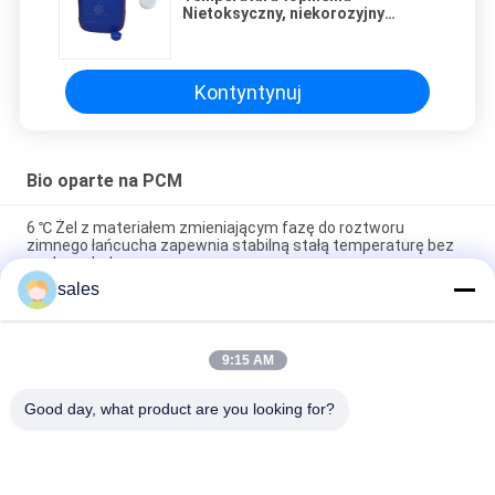
Nietoksyczny, niekorozyjny
materiał PCM na bazie
biologicznej
Kontyntynuj
Bio oparte na PCM
6 ℃ Żel z materiałem zmieniającym fazę do roztworu
zimnego łańcucha zapewnia stabilną stałą temperaturę bez
suchego lodu
sales
Organiczny termoregulowany materiał zmiennofazowy oparty
na biotechnologii o wysokiej pojemności cieplnej
9:15 AM
SL-PCMs Pure Nature Organiczny bio materiał
zmiennofazowy na bazie bio
Good day, what product are you looking for?
popularne kategorie
Wszystko