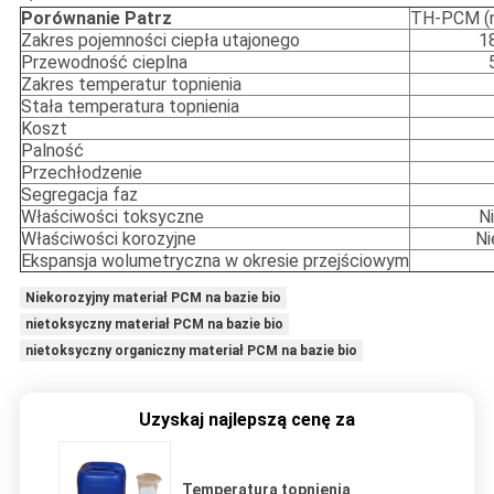
Porównanie Patrz
TH-PCM (na
Zakres pojemności ciepła utajonego
1
Przewodność cieplna
Zakres temperatur topnienia
Stała temperatura topnienia
Koszt
Palność
Przechłodzenie
Segregacja faz
Właściwości toksyczne
N
Właściwości korozyjne
Ni
Ekspansja wolumetryczna w okresie przejściowym
Niekorozyjny materiał PCM na bazie bio
nietoksyczny materiał PCM na bazie bio
nietoksyczny organiczny materiał PCM na bazie bio
Uzyskaj najlepszą cenę za
Temperatura topnienia