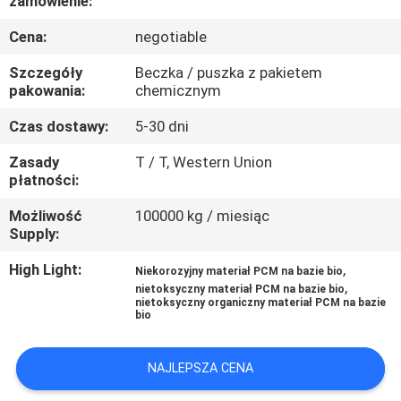
zamówienie:
KONTROLA
Cena:
negotiable
JAKOŚCI
Szczegóły
Beczka / puszka z pakietem
pakowania:
chemicznym
SKONTAKTUJ
SIĘ
Czas dostawy:
5-30 dni
Z
Zasady
T / T, Western Union
płatności:
NAMI
Możliwość
100000 kg / miesiąc
Supply:
AKTUALNOŚCI
High Light:
,
Niekorozyjny materiał PCM na bazie bio
,
nietoksyczny materiał PCM na bazie bio
PRZYPADKI
nietoksyczny organiczny materiał PCM na bazie
bio
SITEMAP
NAJLEPSZA CENA