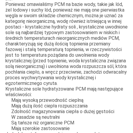
Ponieważ omawialiśmy PCM na bazie wody, takie jak lód,
żel lodowy i suchy lód, ponieważ nie mają one pierwiastka
węgla w swoim składzie chemicznym, można je uznać za
kategorię nieorganiczną, wodę również istniejącą w innej
postaci - krystaliczne hydraty soli , krystaliczne uwodnione
sole są najbardziej typowym zastosowaniem w niskich i
średnich temperaturach nieorganicznych mediów PCM,
charakteryzują się dużą ilością topnienia przemiany
fazowej i stałą temperaturą topnienia, w rzeczywistości
jest to temperatura pożądana do uwolnienia wody
krystalicznej (przed topnienie, woda krystaliczna związana
solą nieorganiczną) i uwolniona woda rozpuszcza sól, która
pochłania ciepło, a wręcz przeciwnie, zachodzi odwracalny
proces wychwytywania wody krystalicznej i
egzotermicznego cyruta.
Krystaliczne sole hydratyzowane PCM mają następujące
właściwości:
Mają wysoką przewodność cieplną
Mają dużą ilość ciepła rozpuszczania
Zdolność magazynowania ciepła o dużej gęstości
W zasadzie są neutralni
Są tańsze niż organiczne PCM
Mają szerokie zastosowanie