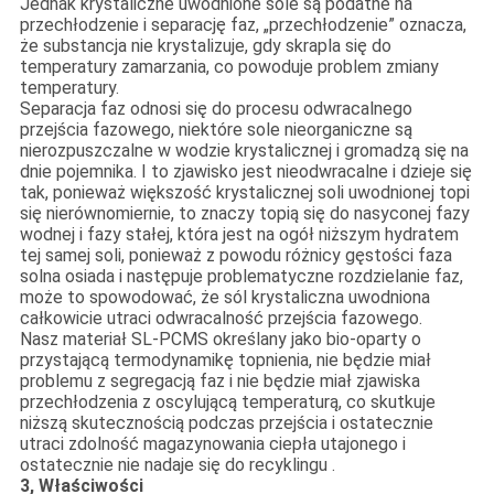
Jednak krystaliczne uwodnione sole są podatne na
przechłodzenie i separację faz, „przechłodzenie” oznacza,
że ​​substancja nie krystalizuje, gdy skrapla się do
temperatury zamarzania, co powoduje problem zmiany
temperatury.
Separacja faz odnosi się do procesu odwracalnego
przejścia fazowego, niektóre sole nieorganiczne są
nierozpuszczalne w wodzie krystalicznej i gromadzą się na
dnie pojemnika. I to zjawisko jest nieodwracalne i dzieje się
tak, ponieważ większość krystalicznej soli uwodnionej topi
się nierównomiernie, to znaczy topią się do nasyconej fazy
wodnej i fazy stałej, która jest na ogół niższym hydratem
tej samej soli, ponieważ z powodu różnicy gęstości faza
solna osiada i następuje problematyczne rozdzielanie faz,
może to spowodować, że sól krystaliczna uwodniona
całkowicie utraci odwracalność przejścia fazowego.
Nasz materiał SL-PCMS określany jako bio-oparty o
przystającą termodynamikę topnienia, nie będzie miał
problemu z segregacją faz i nie będzie miał zjawiska
przechłodzenia z oscylującą temperaturą, co skutkuje
niższą skutecznością podczas przejścia i ostatecznie
utraci zdolność magazynowania ciepła utajonego i
ostatecznie nie nadaje się do recyklingu .
3, Właściwości