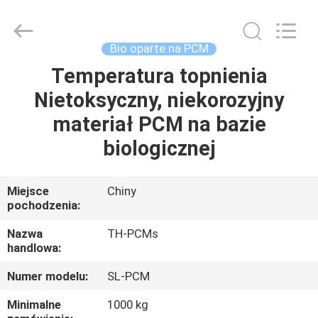
Ningbo
Thermal
New
energy
Technology
Bio oparte na PCM
co.,ltd.
All
Rights
Temperatura topnienia
DOM
Reserved.
Nietoksyczny, niekorozyjny
PRODUKTY
materiał PCM na bazie
biologicznej
O
NAS
Miejsce
Chiny
pochodzenia:
WYCIECZKA
Nazwa
TH-PCMs
handlowa:
PO
Numer modelu:
SL-PCM
FABRYCE
Minimalne
1000 kg