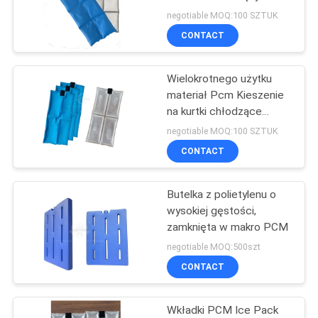
PRIVACY
kamizelki
negotiable MOQ:100 SZTUK
POLICY
CONTACT
Wielokrotnego użytku
materiał Pcm Kieszenie
na kurtki chłodzące
Wkładki regulujące
negotiable MOQ:100 SZTUK
temperaturę ciała
CONTACT
Butelka z polietylenu o
wysokiej gęstości,
zamknięta w makro PCM
negotiable MOQ:500szt
CONTACT
Wkładki PCM Ice Pack