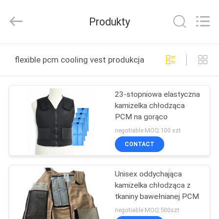
Ningbo
Thermal
New
Produkty
energy
Technology
co.,ltd.
All
Rights
DOM
Reserved.
flexible pcm cooling vest produkcja online
PRODUKTY
23-stopniowa elastyczna
kamizelka chłodząca
O
PCM na gorąco
NAS
negotiable MOQ:100 szt
CONTACT
WYCIECZKA
Unisex oddychająca
PO
kamizelka chłodząca z
FABRYCE
tkaniny bawełnianej PCM
negotiable MOQ:500szt