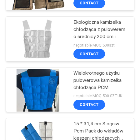
KONTROLA
CONTACT
JAKOŚCI
Ekologiczna kamizelka
chłodząca z pulowerem
SKONTAKTUJ
o średnicy 200 cm i
SIĘ
masie 1,3 kg
negotiable MOQ:500szt
Z
CONTACT
NAMI
Wielokrotnego użytku
pulowerowa kamizelka
AKTUALNOŚCI
chłodząca PCM
zapewniająca
negotiable MOQ:500 SZTUK
wszechstronność
PRZYPADKI
CONTACT
użytkowania
15 * 31,4 cm 8 ogniw
SITEMAP
Pcm Pack do wkładów
kieszeni chłodzących