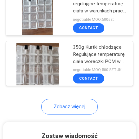
regulujące temperaturę
ciała w warunkach pracy
z haszem
negotiable MOQ:500szt
CONTACT
350g Kurtki chłodzące
Regulujące temperaturę
ciała woreczki PCM w
trudnych warunkach
negotiable MOQ:500 SZTUK
pracy
CONTACT
Zobacz więcej
Zostaw wiadomość