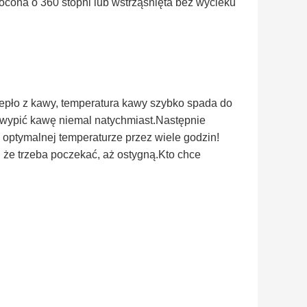
cona o 360 stopni lub wstrząśnięta bez wycieku
iepło z kawy, temperatura kawy szybko spada do
z wypić kawę niemal natychmiast.Następnie
optymalnej temperaturze przez wiele godzin!
e ​​trzeba poczekać, aż ostygną.Kto chce