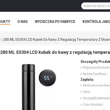
DUKTY
O NAS
WYCIECZKA PO FABRYCE
KONTROLA JAK
280 ML SS304 LCD Kubek Do Kawy Z Regulacją Temperatury Z Ekr
280 ML SS304 LCD kubek do kawy z regulacją temper
Szczegóły Produk
Miejsce pochodzeni
Nazwa handlowa:
Zapłata:
Minimalne zamówie
Cena:
Szczegóły pakowani
Czas dostawy: