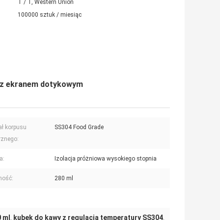
T / T, Western Union
100000 sztuk / miesiąc
y z ekranem dotykowym
ał korpusu
SS304 Food Grade
rznego:
a:
Izolacja próżniowa wysokiego stopnia
ność:
280 ml
0 ml
kubek do kawy z regulacją temperatury SS304
,
,