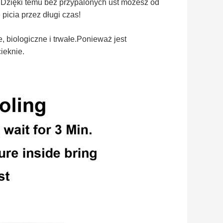
a.Dzięki temu bez przypalonych ust możesz od
picia przez długi czas!
 biologiczne i trwałe.Ponieważ jest
ieknie.