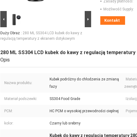
Zasady płatności:
Możliwość Supply:
Kontakt
Duży Obraz :
280 ML SS304 LCD kubek do kawy z
regulacją temperatury z ekranem dotykowym
280 ML SS304 LCD kubek do kawy z regulacją temperatur
Opis
Kubek podróżny do chłodzenia ze zmianą
Materi
Nazwa produktu:
fazy
zewnęt
Materiał podszewki:
SS304 Food Grade
Izolacj
PCM:
HC PCM o wysokiej przewodności cieplnej
Pojem
kolor:
Czarny lub srebrny
Kubek do kawy z regulacją temperatury 28