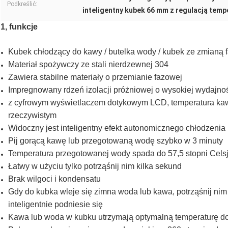
Podkreślić:
inteligentny kubek 66 mm z regulacją temp
1, funkcje
Kubek chłodzący do kawy / butelka wody / kubek ze zmianą 
Materiał spożywczy ze stali nierdzewnej 304
Zawiera stabilne materiały o przemianie fazowej
Impregnowany rdzeń izolacji próżniowej o wysokiej wydajno
z cyfrowym wyświetlaczem dotykowym LCD, temperatura kaw
rzeczywistym
Widoczny jest inteligentny efekt autonomicznego chłodzenia
Pij gorącą kawę lub przegotowaną wodę szybko w 3 minuty
Temperatura przegotowanej wody spada do 57,5 ​​stopni Cels
Łatwy w użyciu tylko potrząśnij nim kilka sekund
Brak wilgoci i kondensatu
Gdy do kubka wleje się zimna woda lub kawa, potrząśnij nim 
inteligentnie podniesie się
Kawa lub woda w kubku utrzymają optymalną temperaturę do 