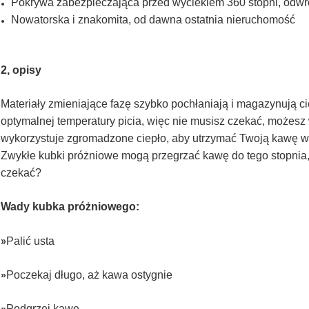
Pokrywa zabezpieczająca przed wyciekiem 360 stopni, odwró
Nowatorska i znakomita, od dawna ostatnia nieruchomość
2, opisy
Materiały zmieniające fazę szybko pochłaniają i magazynują c
optymalnej temperatury picia, więc nie musisz czekać, możes
wykorzystuje zgromadzone ciepło, aby utrzymać Twoją kawę w 
Zwykłe kubki próżniowe mogą przegrzać kawę do tego stopnia, ż
czekać?
Wady kubka próżniowego:
»
Palić usta
Poczekaj długo, aż kawa ostygnie
»
Podgrzej kawę