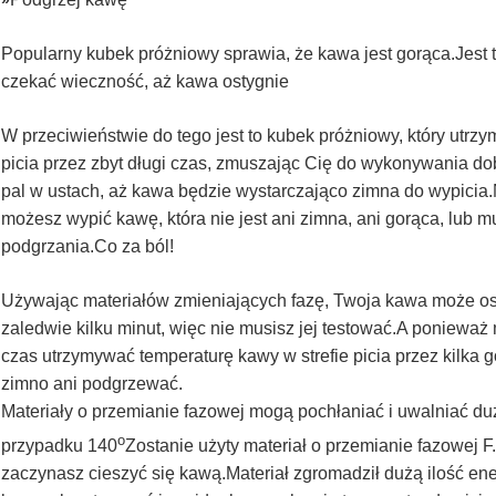
»
Popularny kubek próżniowy sprawia, że ​​kawa jest gorąca.Jest t
czekać wieczność, aż kawa ostygnie
W przeciwieństwie do tego jest to kubek próżniowy, który utrz
picia przez zbyt długi czas, zmuszając Cię do wykonywania do
pal w ustach, aż kawa będzie wystarczająco zimna do wypicia.N
możesz wypić kawę, która nie jest ani zimna, ani gorąca, lu
podgrzania.Co za ból!
Używając materiałów zmieniających fazę, Twoja kawa może os
zaledwie kilku minut, więc nie musisz jej testować.A ponieważ
czas utrzymywać temperaturę kawy w strefie picia przez kilka 
zimno ani podgrzewać.
Materiały o przemianie fazowej mogą pochłaniać i uwalniać duż
o
przypadku 140
Zostanie użyty materiał o przemianie fazowej F.
zaczynasz cieszyć się kawą.Materiał zgromadził dużą ilość ener