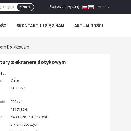
Poprosić o wycenę
Szukaj
|
Polish
OŚCI
SKONTAKTUJ SIĘ Z NAMI
AKTUALNOŚCI
anem Dotykowym
atury z ekranem dotykowym
tu:
a:
Chiny
TH-PCMs
nie:
500szt
negotiable
a:
KARTONY PUDEŁKOWE
5-7 dni roboczych