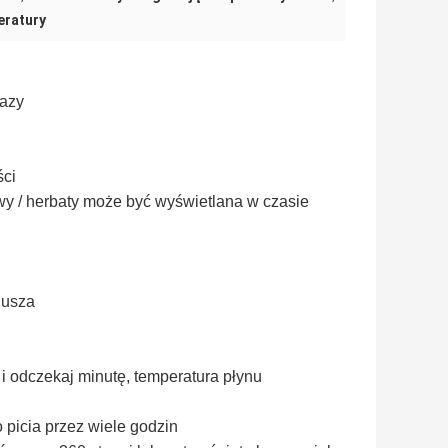
eratury
fazy
ści
y / herbaty może być wyświetlana w czasie
jusza
i odczekaj minutę, temperatura płynu
picia przez wiele godzin