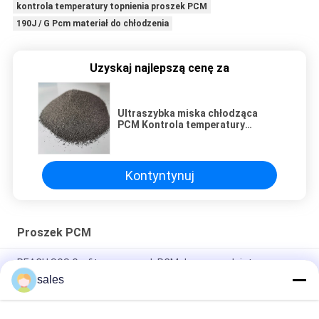
kontrola temperatury topnienia proszek PCM
190J / G Pcm materiał do chłodzenia
Uzyskaj najlepszą cenę za
Ultraszybka miska chłodząca
PCM Kontrola temperatury
topienia proszku 190J/g
Kontyntynuj
Proszek PCM
REACH SGS Grafitowy proszek PCM do przewodnictwa
cieplnego
sales
Proszek PCM LHS Non Explosive Entropy Management