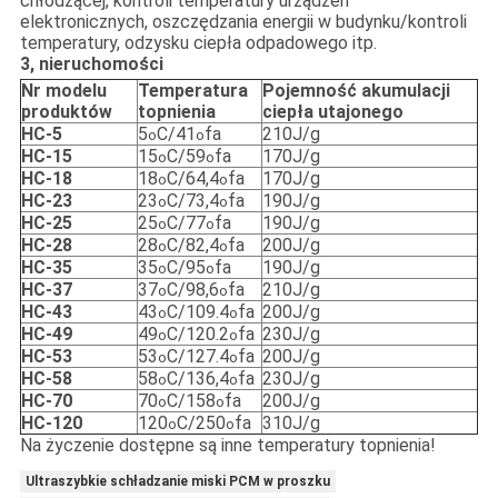
chłodzącej, kontroli temperatury urządzeń
elektronicznych, oszczędzania energii w budynku/kontroli
temperatury, odzysku ciepła odpadowego itp.
3,
nieruchomości
Nr modelu
Temperatura
Pojemność akumulacji
produktów
topnienia
ciepła utajonego
HC-5
5
C/41
fa
210J/g
o
o
HC-15
15
C/59
fa
170J/g
o
o
HC-18
18
C/64,4
fa
170J/g
o
o
HC-23
23
C/73,4
fa
190J/g
o
o
HC-25
25
C/77
fa
190J/g
o
o
HC-28
28
C/82,4
fa
200J/g
o
o
HC-35
35
C/95
fa
190J/g
o
o
HC-37
37
C/98,6
fa
210J/g
o
o
HC-43
43
C/109.4
fa
200J/g
o
o
HC-49
49
C/120.2
fa
230J/g
o
o
HC-53
53
C/127.4
fa
200J/g
o
o
HC-58
58
C/136,4
fa
230J/g
o
o
HC-70
70
C/158
fa
200J/g
o
o
HC-120
120
C/250
fa
310J/g
o
o
Na życzenie dostępne są inne temperatury topnienia!
Ultraszybkie schładzanie miski PCM w proszku