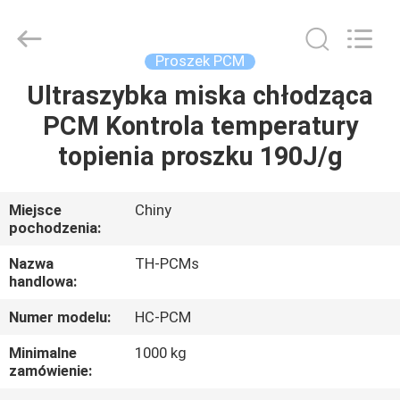
Ningbo
Thermal
New
energy
Technology
Proszek PCM
co.,ltd.
All
Rights
Ultraszybka miska chłodząca
DOM
Reserved.
PCM Kontrola temperatury
PRODUKTY
topienia proszku 190J/g
O
Miejsce
Chiny
pochodzenia:
NAS
Nazwa
TH-PCMs
handlowa:
WYCIECZKA
Numer modelu:
HC-PCM
PO
FABRYCE
Minimalne
1000 kg
zamówienie: