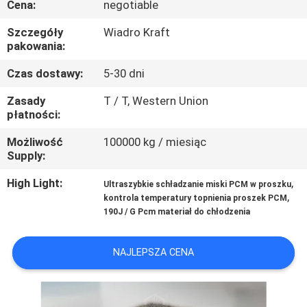
Cena:
negotiable
KONTROLA
JAKOŚCI
Szczegóły
Wiadro Kraft
pakowania:
SKONTAKTUJ
Czas dostawy:
5-30 dni
SIĘ
Zasady
T / T, Western Union
płatności:
Z
Możliwość
100000 kg / miesiąc
NAMI
Supply:
High Light:
,
Ultraszybkie schładzanie miski PCM w proszku
AKTUALNOŚCI
,
kontrola temperatury topnienia proszek PCM
190J / G Pcm materiał do chłodzenia
PRZYPADKI
NAJLEPSZA CENA
SITEMAP